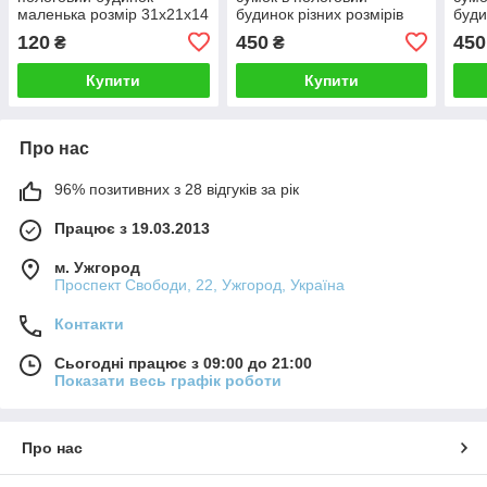
маленька розмір 31х21х14
будинок різних розмірів
буди
міцна і містка, 002Ч
міцні місткі білі, 001Б
світл
120
450
450
₴
₴
001
Купити
Купити
Про нас
96% позитивних з 28 відгуків за рік
Працює з 19.03.2013
м. Ужгород
Проспект Свободи, 22, Ужгород, Україна
Контакти
Сьогодні працює з 09:00 до 21:00
Показати весь графік роботи
Про нас