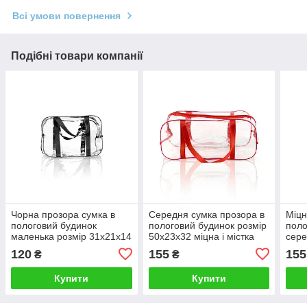
Всі умови повернення
Подібні товари компанії
Чорна прозора сумка в
Середня сумка прозора в
Міцн
пологовий будинок
пологовий будинок розмір
поло
маленька розмір 31х21х14
50х23х32 міцна і містка
сере
міцна і містка, 002Ч
червона, 003К
проз
120
155
155
₴
₴
Купити
Купити