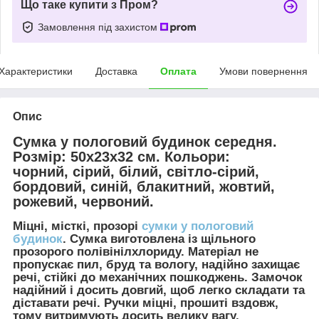
Що таке купити з Пром?
Замовлення під захистом
Характеристики
Доставка
Оплата
Умови повернення
Опис
Сумка у пологовий будинок середня.
Розмір: 50х23х32 см. Кольори:
чорний, сірий, білий, світло-сірий,
бордовий, синій, блакитний, жовтий,
рожевий, червоний.
Міцні, місткі, прозорі
сумки у пологовий
будинок
. Сумка виготовлена із щільного
прозорого полівінілхлориду. Матеріал не
пропускає пил, бруд та вологу, надійно захищає
речі, стійкі до механічних пошкоджень. Замочок
надійний і досить довгий, щоб легко складати та
діставати речі. Ручки міцні, прошиті вздовж,
тому витримують досить велику вагу.