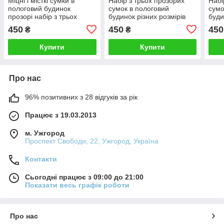
Міцні і місткі сумки в
Набір з трьох прозорих
Набі
пологовий будинок
сумок в пологовий
сумо
прозорі набір з трьох
будинок різних розмірів
буди
розмірів чорні, 001Ч
міцні місткі білі, 001Б
шт б
450
450
450
₴
₴
Купити
Купити
Про нас
96% позитивних з 28 відгуків за рік
Працює з 19.03.2013
м. Ужгород
Проспект Свободи, 22, Ужгород, Україна
Контакти
Сьогодні працює з 09:00 до 21:00
Показати весь графік роботи
Про нас