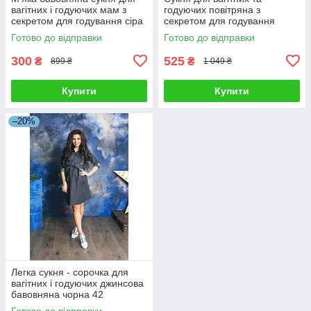
вагітних і годуючих мам з
годуючих повітряна з
секретом для годування сіра
секретом для годування
42
вільного крою хакі 42
Готово до відправки
Готово до відправки
300
525
₴
₴
899 ₴
1 049 ₴
Купити
Купити
–20%
Легка сукня - сорочка для
вагітних і годуючих джинсова
бавовняна чорна 42
Готово до відправки