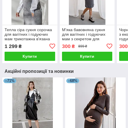
Тепла сіра сукня сорочка
М'яка бавовняна сукня
Чорн
для вагітних і годуючих
для вагітних і годуючих
з ек
мам трикотажна в'язана
мам з секретом для
году
46
годування сіра 42
1 299
300
300
₴
₴
899 ₴
Купити
Купити
Акційні пропозиції та новинки
–71%
–68%