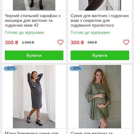
Чорний стильний сарафан з
Сукня для вагітних і годуючих
екошкіри для вагітних та
мам з секретом для
годуючих мам 42
годування прилеглого
силуету колір хакі 42
Готово до відправки
Готово до відправки
300
300
₴
₴
1 049 ₴
949 ₴
Купити
Купити
–67%
–50%
М'яка бавовняна сукня для
Сукня для вагітних та