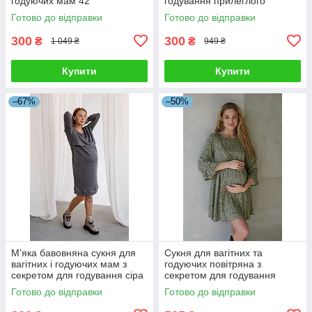
годуючих мам 42
годування прилеглого
силуету колір хакі 42
Готово до відправки
Готово до відправки
300
300
₴
₴
1 049 ₴
949 ₴
Купити
Купити
–67%
–50%
М'яка бавовняна сукня для
Сукня для вагітних та
вагітних і годуючих мам з
годуючих повітряна з
секретом для годування сіра
секретом для годування
42
вільного крою хакі 42
Готово до відправки
Готово до відправки