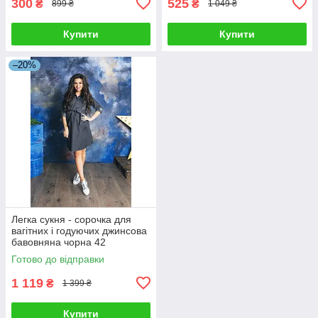
300
525
₴
₴
899 ₴
1 049 ₴
Купити
Купити
–20%
Легка сукня - сорочка для
вагітних і годуючих джинсова
бавовняна чорна 42
Готово до відправки
1 119
₴
1 399 ₴
Купити