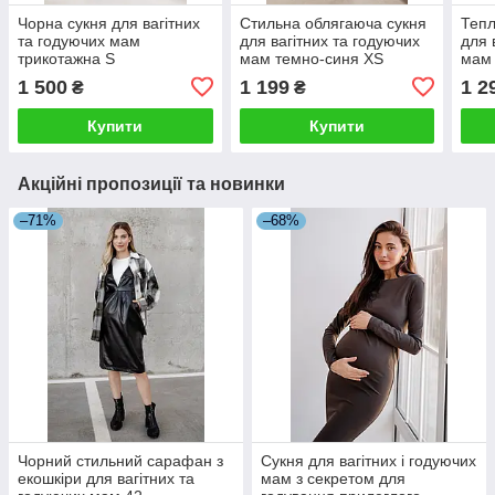
Чорна сукня для вагітних
Стильна облягаюча сукня
Тепл
та годуючих мам
для вагітних та годуючих
для 
трикотажна S
мам темно-синя XS
мам 
46
1 500
1 199
1 2
₴
₴
Купити
Купити
Акційні пропозиції та новинки
–71%
–68%
Чорний стильний сарафан з
Сукня для вагітних і годуючих
екошкіри для вагітних та
мам з секретом для