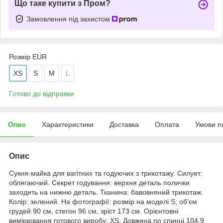
Що таке купити з Пром?
Замовлення під захистом
Розмір EUR
XS
S
M
L
Готово до відправки
Опис
Характеристики
Доставка
Оплата
Умови п
Опис
Сукня-майка для вагітних та годуючих з трикотажу. Силует:
облягаючий. Секрет годування: верхня деталь полички
заходить на нижню деталь. Тканина: бавовняний трикотаж.
Колір: зелений. На фотографії: розмір на моделі S, об'єм
грудей 90 см, стегон 96 см, зріст 173 см. Орієнтовні
вимірювання готового виробу: ХS: Довжина по спинці 104,9