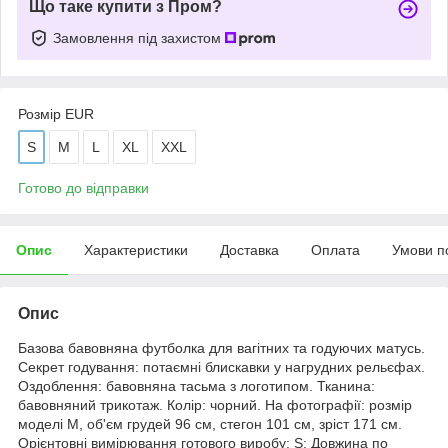
Що таке купити з Пром?
Замовлення під захистом
Розмір EUR
S
M
L
XL
XXL
Готово до відправки
Опис
Характеристики
Доставка
Оплата
Умови п
Опис
Базова бавовняна футболка для вагітних та годуючих матусь.
Секрет годування: потаємні блискавки у нагрудних рельєфах.
Оздоблення: бавовняна тасьма з логотипом. Тканина:
бавовняний трикотаж. Колір: чорний. На фотографії: розмір
моделі М, об'єм грудей 96 см, стегон 101 см, зріст 171 см.
Орієнтовні вимірювання готового виробу: S: Довжина по