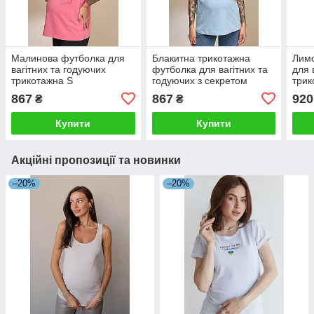
Малинова футболка для
Блакитна трикотажна
Лимо
вагітних та годуючих
футболка для вагітних та
для 
трикотажна S
годуючих з секретом
трик
годування S
867
867
920
₴
₴
Купити
Купити
Акційні пропозиції та новинки
–20%
–20%