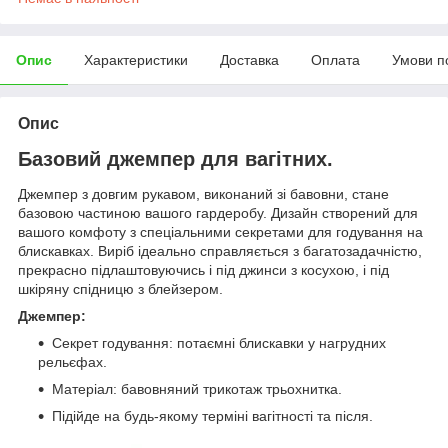
Опис
Характеристики
Доставка
Оплата
Умови п
Опис
Базовий джемпер для вагітних.
Джемпер з довгим рукавом, виконаний зі бавовни, стане
базовою частиною вашого гардеробу. Дизайн створений для
вашого комфоту з спеціальними секретами для годування на
блискавках. Виріб ідеально справляється з багатозадачністю,
прекрасно підлаштовуючись і під джинси з косухою, і під
шкіряну спідницю з блейзером.
Джемпер:
Секрет годування: потаємні блискавки у нагрудних
рельєфах.
Матеріал: бавовняний трикотаж трьохнитка.
Підійде на будь-якому терміні вагітності та після.