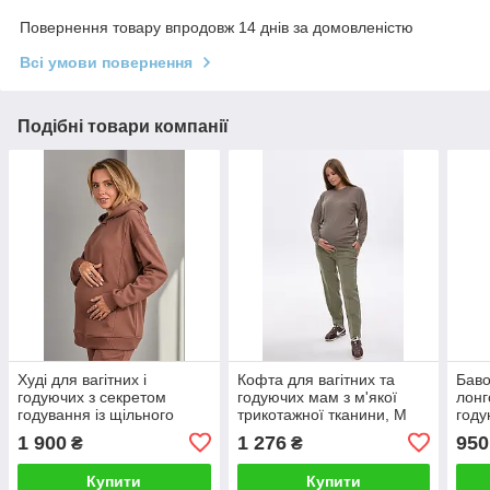
Повернення товару впродовж 14 днів за домовленістю
Всі умови повернення
Подібні товари компанії
Худі для вагітних і
Кофта для вагітних та
Баво
годуючих з секретом
годуючих мам з м'якої
лонг
годування із щільного
трикотажної тканини, M
году
трикотажу коричневе M
1 900
1 276
950
₴
₴
Купити
Купити