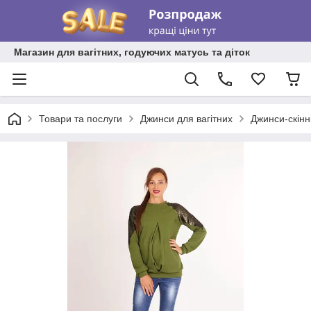
Магазин для вагітних, годуючих матусь та діток
Товари та послуги
Джинси для вагітних
Джинси-скінні