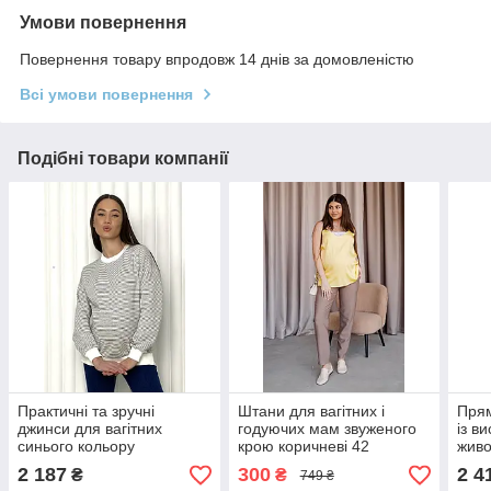
Умови повернення
Повернення товару впродовж 14 днів за домовленістю
Всі умови повернення
Подібні товари компанії
Практичні та зручні
Штани для вагітних і
Прям
джинси для вагітних
годуючих мам звуженого
із в
синього кольору
крою коричневі 42
живо
2 187
300
2 4
₴
₴
749 ₴