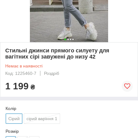
Стильні джинси прямого силуету для
вагітних сірі завужені до низу 42
Немає в наявності
Код: 1225460-7
Роздріб
1 199
₴
Колір
Сірий
сірий варіння 1
Розмір