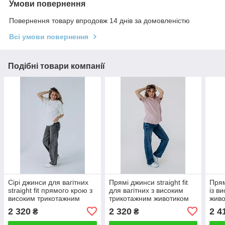
Умови повернення
Повернення товару впродовж 14 днів за домовленістю
Всі умови повернення
Подібні товари компанії
Сірі джинси для вагітних
Прямі джинси straight fit
Прям
straight fit прямого крою з
для вагітних з високим
із в
високим трикотажним
трикотажним животиком
живо
поясом 36
світло-сині 38
2 320
2 320
2 4
₴
₴