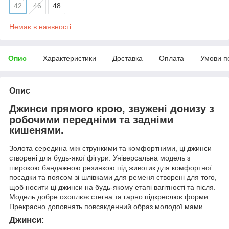
42
46
48
Немає в наявності
Опис
Характеристики
Доставка
Оплата
Умови п
Опис
Джинси прямого крою, звужені донизу з
робочими передніми та задніми
кишенями.
Золота середина між стрункими та комфортними, ці джинси
створені для будь-якої фігури. Універсальна модель з
широкою бандажною резинкою під животик для комфортної
посадки та поясом зі шлівками для ременя створені для того,
щоб носити ці джинси на будь-якому етапі вагітності та після.
Модель добре охоплює стегна та гарно підкреслює форми.
Прекрасно доповнять повсякденний образ молодої мами.
Джинси: