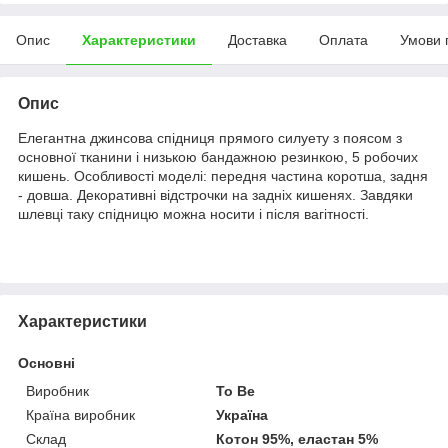
Опис
Характеристики
Доставка
Оплата
Умови 
Опис
Елегантна джинсова спідниця прямого силуету з поясом з
основної тканини і низькою бандажною резинкою, 5 робочих
кишень. Особливості моделі: передня частина коротша, задня
- довша. Декоративні відстрочки на задніх кишенях. Завдяки
шлевці таку спідницю можна носити і після вагітності.
Характеристики
Основні
Виробник
To Be
Країна виробник
Україна
Склад
Котон 95%, еластан 5%