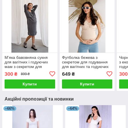
М'яка бавовняна сукня
Футболка бежева з
Чорн
для вагітних і годуючих
секретом для годування
з ек
мам з секретом для
для вагітних та годуючих
году
годування сіра 42
мам в рубчик 42
300
649
300
₴
₴
899 ₴
Купити
Купити
Акційні пропозиції та новинки
–66%
–64%