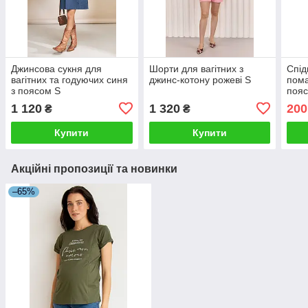
Джинсова сукня для
Шорти для вагітних з
Спід
вагітних та годуючих синя
джинс-котону рожеві S
пома
з поясом S
пояс
1 120
1 320
200
₴
₴
Купити
Купити
Акційні пропозиції та новинки
–65%