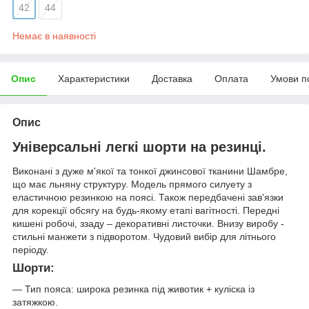
42
44
Немає в наявності
Опис
Характеристики
Доставка
Оплата
Умови п
Опис
Універсальні легкі шорти на резинці.
Виконані з дуже м'якої та тонкої джинсової тканини Шамбре,
що має льняну структуру. Модель прямого силуету з
еластичною резинкою на поясі. Також передбачені зав'язки
для корекції обсягу на будь-якому етапі вагітності. Передні
кишені робочі, ззаду – декоративні листочки. Внизу виробу -
стильні манжети з підворотом. Чудовий вибір для літнього
періоду.
Шорти:
— Тип пояса: широка резинка під животик + куліска із
затяжкою.