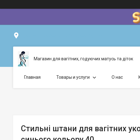
Проспект Свободи, 22, Ужгород, Україна
Магазин для вагітних, годуючих матусь та діток
Главная
Товары и услуги
О нас
Стильні штани для вагітних ук
синього кольору 40