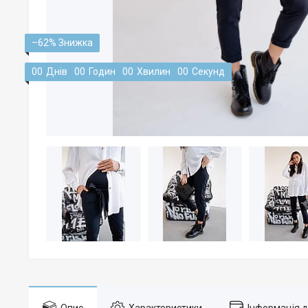
–62%
0
0
Днів
0
0
Годин
0
0
Хвилин
0
0
Секунд
Опис
Характеристики
Інформація 