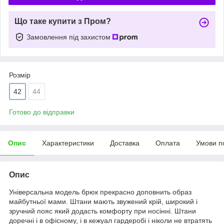
Що таке купити з Пром?
Замовлення під захистом
Розмір
42
44
Готово до відправки
Опис
Характеристики
Доставка
Оплата
Умови п
Опис
Універсальна модель брюк прекрасно доповнить образ
майбутньої мами. Штани мають звужений крій, широкий і
зручний пояс який додасть комфорту при носінні. Штани
доречні і в офісному, і в кежуал гардеробі і ніколи не втратять