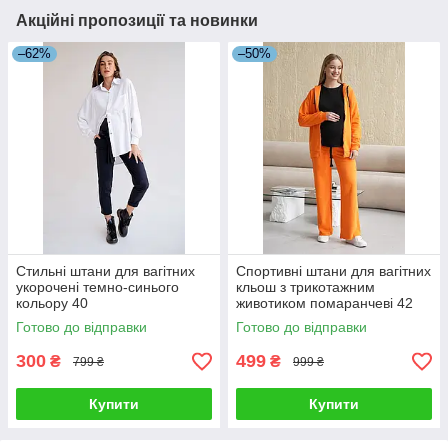
Акційні пропозиції та новинки
–62%
–50%
Стильні штани для вагітних
Спортивні штани для вагітних
укорочені темно-синього
кльош з трикотажним
кольору 40
животиком помаранчеві 42
Готово до відправки
Готово до відправки
300
499
₴
₴
799 ₴
999 ₴
Купити
Купити