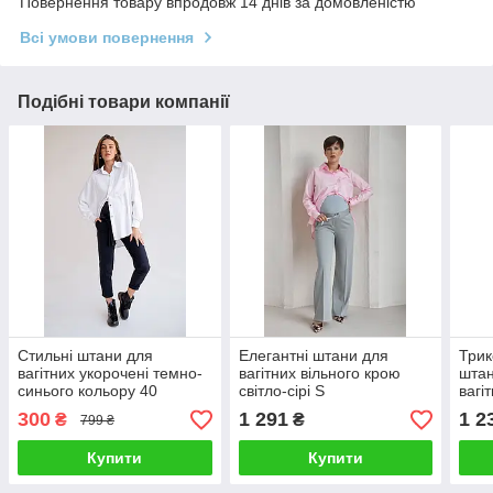
Повернення товару впродовж 14 днів за домовленістю
Всі умови повернення
Подібні товари компанії
Стильні штани для
Елегантні штани для
Трик
вагітних укорочені темно-
вагітних вільного крою
штан
синього кольору 40
світло-сірі S
вагі
банд
300
1 291
1 2
₴
₴
799 ₴
Купити
Купити