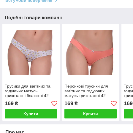
Всі умови повернення
Подібні товари компанії
Трусики для вагітних та
Персикові трусики для
Трус
годуючих матусь
вагітних та годуючих
году
трикотажні блакитні 42
матусь трикотажні 42
трик
42
169
169
169
₴
₴
Купити
Купити
Про нас