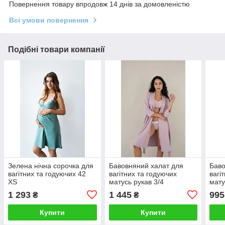
Повернення товару впродовж 14 днів за домовленістю
Всі умови повернення
Подібні товари компанії
Зелена нічна сорочка для
Бавовняний халат для
Баво
вагітних та годуючих 42
вагітних та годуючих
вагі
XS
матусь рукав 3/4
мату
фіолетовий 42 XS
інди
1 293
1 445
995
₴
₴
Купити
Купити