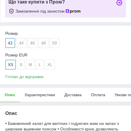
Що таке купити з Пром?
Замовлення під захистом
Розмір
42
44
46
48
50
Розмір EUR
XS
S
M
L
XL
Готово до відправки
Опис
Характеристики
Доставка
Оплата
Умови п
Опис
• Бавовняний халат для вагітних і годуючих мам на запах з
широким вшивним поясом • Особливості крою дозволяють