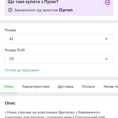
Що таке купити з Пром?
Замовлення під захистом
Розмір
42
Розмір EUR
XS
Готово до відправки
Опис
Характеристики
Доставка
Оплата
Умови п
Опис
• Нічна сорочка на еластичних бретелях з бавовняного
трикотажу для вагітних і годуючих мам • Спеціальний крій