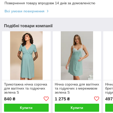
Повернення товару впродовж 14 днів за домовленістю
Всі умови повернення
Подібні товари компанії
Трикотажна нічна сорочка
Нічна сорочка для вагітних
Нічн
для вагітних та годуючих
та годуючих з мереживом
брет
зелена S
зелена S
году
післ
840
1 275
497
₴
₴
году
Купити
Купити