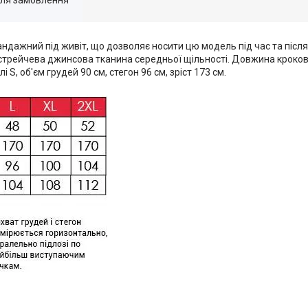
 - бандажний під живіт, що дозволяє носити цю модель під час та після
 стрейчева джинсова тканина середньої щільності. Довжина кроково
 S, об'єм грудей 90 см, стегон 96 см, зріст 173 см.