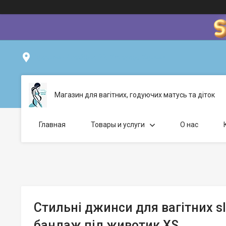
Проспект Свободи, 22, Ужгород, Україна
Магазин для вагітних, годуючих матусь та діток
Главная
Товары и услуги
О нас
Стильні джинси для вагітних sli
бандаж під животик XS