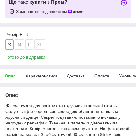
Що таке купити з Пром?
Замовлення під захистом
Розмір EUR
S
M
L
XL
Готово до відправки
Опис
Характеристики
Доставка
Оплата
Умови п
Опис
Жіноча сукня для вагітних та годуючих із щільної віскози.
Силует: ліф із середньою свободою облягання та вільна
ярусна спідниця. Секрет годування: потаємні блискавки у
нагрудних рельєфах. Тканина: штапель із діагональним
плетенням. Колір: оливка з квітковим принтом. На фотографії:
розмір на моделі S, об'єм грудей 89 см, стегон 95 см, зріст