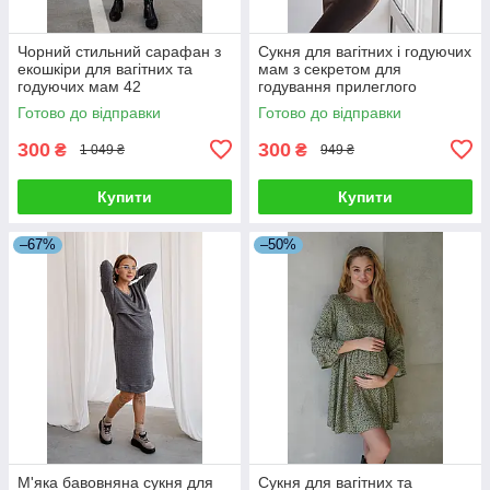
Чорний стильний сарафан з
Сукня для вагітних і годуючих
екошкіри для вагітних та
мам з секретом для
годуючих мам 42
годування прилеглого
силуету колір хакі 42
Готово до відправки
Готово до відправки
300
300
₴
₴
1 049 ₴
949 ₴
Купити
Купити
–67%
–50%
М'яка бавовняна сукня для
Сукня для вагітних та