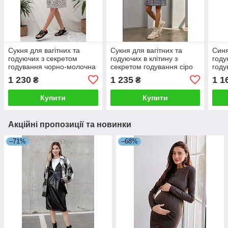
Сукня для вагітних та
Сукня для вагітних та
Синя
годуючих з секретом
годуючих в клітину з
году
годування чорно-молочна
секретом годування сіро
году
S
синя S
1 230
1 235
1 1
₴
₴
Купити
Купити
Акційні пропозиції та новинки
–71%
–68%