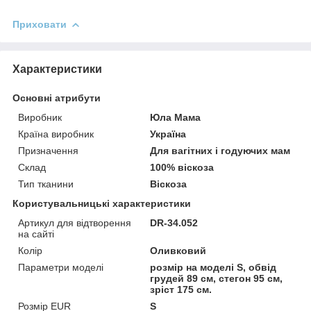
Приховати
Характеристики
Основні атрибути
Виробник
Юла Мама
Країна виробник
Україна
Призначення
Для вагітних і годуючих мам
Склад
100% віскоза
Тип тканини
Віскоза
Користувальницькі характеристики
Артикул для відтворення
DR-34.052
на сайті
Колір
Оливковий
Параметри моделі
розмір на моделі S, обвід
грудей 89 см, стегон 95 см,
зріст 175 см.
Розмір EUR
S