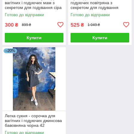
вагітних і годуючих мам з
годуючих повітряна з
секретом для годування сіра
секретом для годування
42
вільного крою хакі 42
Готово до відправки
Готово до відправки
300
525
₴
₴
899 ₴
1 049 ₴
Купити
Купити
–20%
Легка сукня - сорочка для
вагітних і годуючих джинсова
бавовняна чорна 42
Готово до відправки