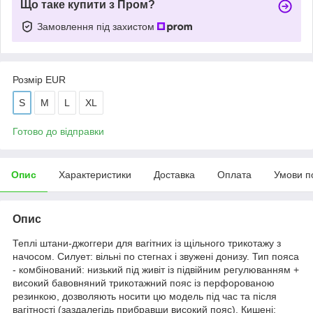
Що таке купити з Пром?
Замовлення під захистом
Розмір EUR
S
M
L
XL
Готово до відправки
Опис
Характеристики
Доставка
Оплата
Умови п
Опис
Теплі штани-джоггери для вагітних із щільного трикотажу з
начосом. Силует: вільні по стегнах і звужені донизу. Тип пояса
- комбінований: низький під живіт із підвійним регулюванням +
високий бавовняний трикотажний пояс із перфорованою
резинкою, дозволяють носити цю модель під час та після
вагітності (заздалегідь прибравши високий пояс). Кишені: