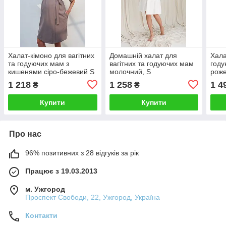
Халат-кімоно для вагітних
Домашній халат для
Хала
та годуючих мам з
вагітних та годуючих мам
году
кишенями сіро-бежевий S
молочний, S
роже
1 218
1 258
1 4
₴
₴
Купити
Купити
Про нас
96% позитивних з 28 відгуків за рік
Працює з 19.03.2013
м. Ужгород
Проспект Свободи, 22, Ужгород, Україна
Контакти