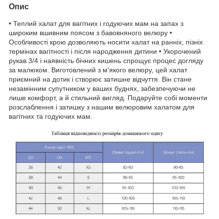
Опис
• Теплий халат для вагітних і годуючих мам на запах з
широким вшивним поясом з бавовняного велюру •
Особливості крою дозволяють носити халат на ранніх, пізніх
термінах вагітності і після народження дитини • Укорочений
рукав 3/4 і наявність бічних кишень спрощує процес догляду
за малюком. Виготовлений з м'якого велюру, цей халат
приємний на дотик і створює затишне відчуття. Він стане
незамінним супутником у ваших буднях, забезпечуючи не
лише комфорт, а й стильний вигляд. Подаруйте собі моменти
розслаблення і затишку з нашим велюровим халатом для
вагітних та годуючих мам.