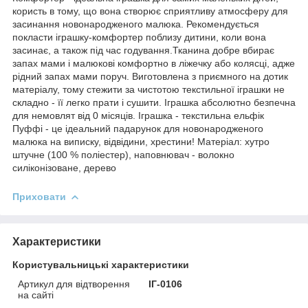
користь в тому, що вона створює сприятливу атмосферу для
засинання новонародженого малюка. Рекомендується
покласти іграшку-комфортер поблизу дитини, коли вона
засинає, а також під час годування.Тканина добре вбирає
запах мами і малюкові комфортно в ліжечку або колясці, адже
рідний запах мами поруч. Виготовлена з приємного на дотик
матеріалу, тому стежити за чистотою текстильної іграшки не
складно - її легко прати і сушити. Іграшка абсолютно безпечна
для немовлят від 0 місяців. Іграшка - текстильна ельфік
Пуффі - це ідеальний падарунок для новонародженого
малюка на виписку, відвідини, хрестини! Матеріал: хутро
штучне (100 % поліестер), наповнювач - волокно
силіконізоване, дерево
Приховати
Характеристики
Користувальницькі характеристики
Артикул для відтворення
ІГ-0106
на сайті