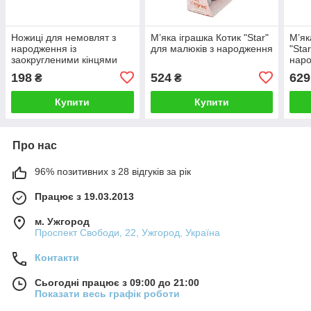
Ножицi для немовлят з
М’яка іграшка Котик "Star"
М’як
народження із
для малюків з народження
"Sta
заокругленими кінцями
нар
198
524
629
₴
₴
Купити
Купити
Про нас
96% позитивних з 28 відгуків за рік
Працює з 19.03.2013
м. Ужгород
Проспект Свободи, 22, Ужгород, Україна
Контакти
Сьогодні працює з 09:00 до 21:00
Показати весь графік роботи