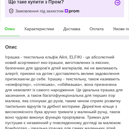
Що таке купити з Пром?
Замовлення під захистом
Опис
Характеристики
Доставка
Оплата
Умови п
Опис
Іграшка - текстильна ельфік Айлі, ELFIKI - це абсолютний
новий асортимент еко-іграшок, виготовлених із якісних,
безпечних для здоров'я дітей матеріалів, які не викликають
алергії, приємні на дотик і доставляють велике задоволення
притискаючи до себе. Іграшку - текстильну, також називають
«комфортер», «сплюшка», «обіймашка», вона призначена
для немовлят із самого народження. Це ідеальна іграшка для
засинання, а також багатофункціональна для перших ігор
малюка, яка спонукає до рухів, таким чином сприяє розвитку
тактильних відчутів та дрібної моторики. Дерев'яне кільце з
високоякісного бука зручно тримати у маленькій ручці, також
воно чудово виконує функцію прорізувача. Тримач для
пустушки є незамінний у повсякденному догляді за малюком.
Комфортер - ідеальна іграшка для самих маленьких дітей,