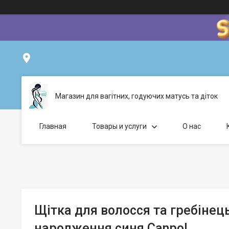
Проспект Свободи, 22, Ужгород, Україна
Магазин для вагітних, годуючих матусь та діток
Главная
Товары и услуги
О нас
Щітка для волосся та гребінец
народження синя Canpol