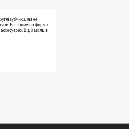
углі зубчики, які не
итини. Ергономічна форма
ксесуарах. Від 0 місяців.