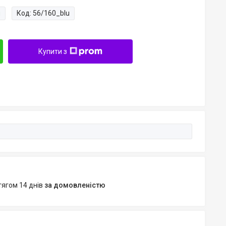
и
Код:
56/160_blu
Купити з
тягом 14 днів
за домовленістю