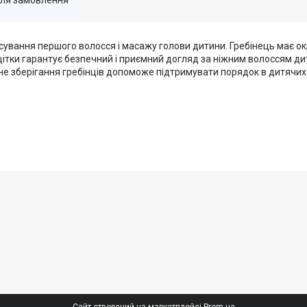
сування першого волосся і масажу голови дитини. Гребінець має окр
ітки гарантує безпечний і приємний догляд за ніжним волоссям д
ьне зберігання гребінців допоможе підтримувати порядок в дитячих а
Сайт створений на маркетплейсі
Prom.ua