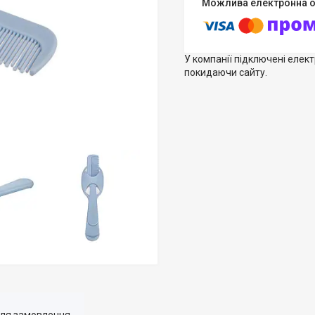
У компанії підключені елек
покидаючи сайту.
для замовлення