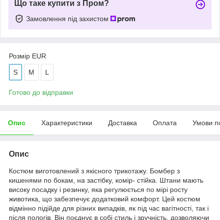
Що таке купити з Пром?
Замовлення під захистом
Розмір EUR
S
M
L
Готово до відправки
Опис
Характеристики
Доставка
Оплата
Умови п
Опис
Костюм виготовлений з якісного трикотажу. Бомбер з
кишенями по бокам, на застібку, комір- стійка. Штани мають
високу посадку і резинку, яка регулюється по мірі росту
животика, що забезпечує додатковий комфорт. Цей костюм
відмінно підійде для різних випадків, як під час вагітності, так і
після пологів. Він поєднує в собі стиль і зручність, дозволяючи