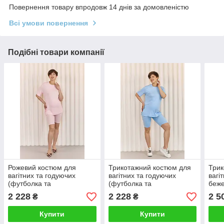
Повернення товару впродовж 14 днів за домовленістю
Всі умови повернення
Подібні товари компанії
Рожевий костюм для
Трикотажний костюм для
Трик
вагітних та годуючих
вагітних та годуючих
вагі
(футболка та
(футболка та
беже
велосипедки) трикотажний
велосипедки) блакитний S
2 228
2 228
2 5
₴
₴
S
Купити
Купити