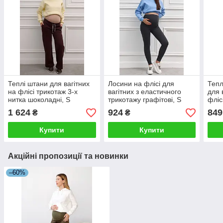
Теплі штани для вагітних
Лосини на флісі для
Тепл
на флісі трикотаж 3-х
вагітних з еластичного
для 
нитка шоколадні, S
трикотажу графітові, S
фліс
1 624
924
849
₴
₴
Купити
Купити
Акційні пропозиції та новинки
–60%