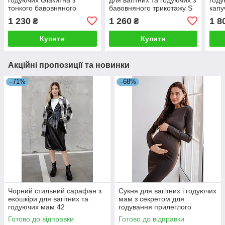
тонкого бавовняного
бавовняного трикотажу S
капу
трикотажу S
трик
1 230
1 260
1 8
₴
₴
Купити
Купити
Акційні пропозиції та новинки
–71%
–68%
Чорний стильний сарафан з
Сукня для вагітних і годуючих
екошкіри для вагітних та
мам з секретом для
годуючих мам 42
годування прилеглого
силуету колір хакі 42
Готово до відправки
Готово до відправки