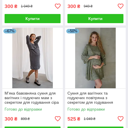
300
300
₴
₴
1 049 ₴
949 ₴
Купити
Купити
–67%
–50%
М'яка бавовняна сукня для
Сукня для вагітних та
вагітних і годуючих мам з
годуючих повітряна з
секретом для годування сіра
секретом для годування
42
вільного крою хакі 42
Готово до відправки
Готово до відправки
300
525
₴
₴
899 ₴
1 049 ₴