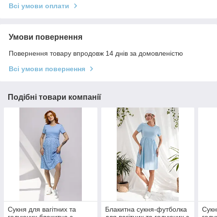
Всі умови оплати
Умови повернення
Повернення товару впродовж 14 днів за домовленістю
Всі умови повернення
Подібні товари компанії
Сукня для вагітних та
Блакитна сукня-футболка
Сукн
годуючих блакитна з
для вагітних та годуючих з
году