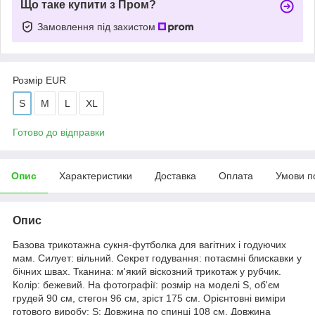
Що таке купити з Пром?
Замовлення під захистом
Розмір EUR
S
M
L
XL
Готово до відправки
Опис
Характеристики
Доставка
Оплата
Умови п
Опис
Базова трикотажна сукня-футболка для вагітних і годуючих
мам. Силует: вільний. Секрет годування: потаємні блискавки у
бічних швах. Тканина: м'який віскозний трикотаж у рубчик.
Колір: бежевий. На фотографії: розмір на моделі S, об'єм
грудей 90 см, стегон 96 см, зріст 175 см. Орієнтовні виміри
готового виробу: S: Довжина по спинці 108 см, Довжина