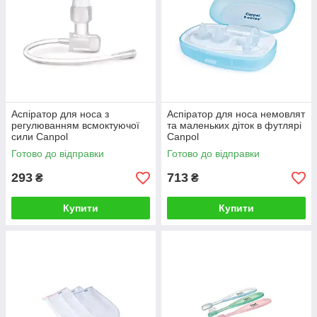
Аспіратор для носа з
Аспiратор для носа немовлят
регулюванням всмоктуючої
та маленьких діток в футлярі
сили Canpol
Canpol
Готово до відправки
Готово до відправки
293
713
₴
₴
Купити
Купити