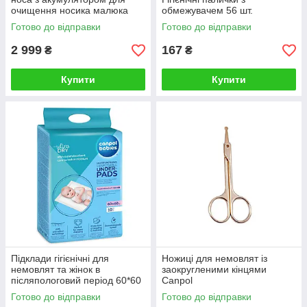
очищення носика малюка
обмежувачем 56 шт.
Готово до відправки
Готово до відправки
2 999
167
₴
₴
Купити
Купити
Підклади гігієнічні для
Ножицi для немовлят із
немовлят та жінок в
заокругленими кінцями
післяпологовий період 60*60
Canpol
см 10 шт.
Готово до відправки
Готово до відправки