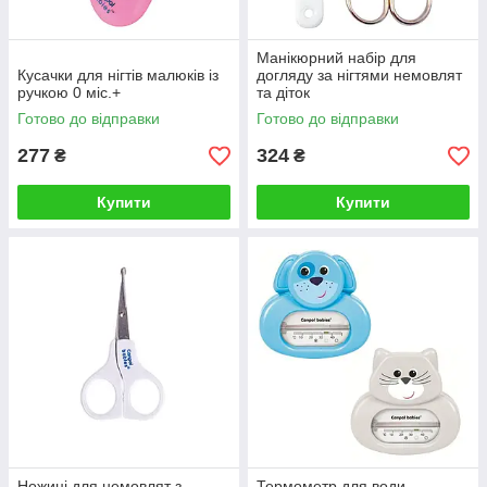
Манікюрний набір для
Кусачки для нігтів малюків із
догляду за нігтями немовлят
ручкою 0 міс.+
та діток
Готово до відправки
Готово до відправки
277
324
₴
₴
Купити
Купити
Ножицi для немовлят з
Термометр для води