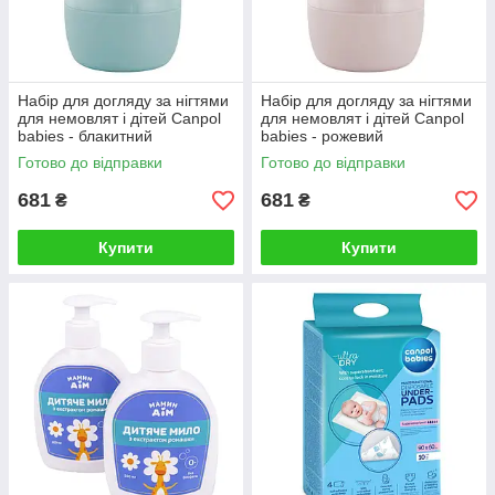
Набір для догляду за нігтями
Набір для догляду за нігтями
для немовлят і дітей Canpol
для немовлят і дітей Canpol
babies - блакитний
babies - рожевий
Готово до відправки
Готово до відправки
681
681
₴
₴
Купити
Купити