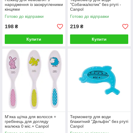
народження із заокругленими
"Собачка/котик" без ртуті -
кінцями
Canpol
Готово до відправки
Готово до відправки
198
219
₴
₴
Купити
Купити
М'яка щiтка для волосся +
Термометр для води
гребiнець для догляду
блакитний "Дельфін" без ртуті
малюка 0 міс.+ Canpol
Canpol