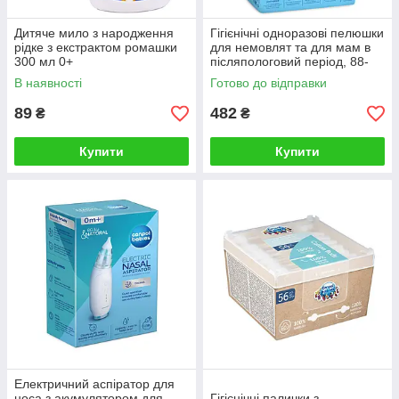
Дитяче мило з народження
Гігієнічні одноразові пелюшки
рiдке з екстрактом ромашки
для немовлят та для мам в
300 мл 0+
післяпологовий період, 88-
002
В наявності
Готово до відправки
89
482
₴
₴
Купити
Купити
Електричний аспіратор для
носа з акумулятором для
Гігієнічні палички з